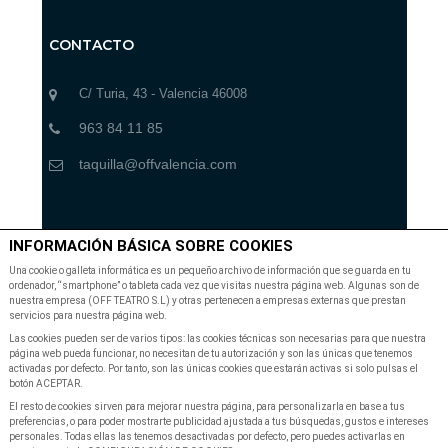
CONTACTO
C/ Turia, 43 - Valencia 46008
963 84 11 85
taquilla@offvalencia.com
SUSCRIBETE A NUESTRA NEWSLETTER
INFORMACIÓN BÁSICA SOBRE COOKIES
Una cookie o galleta informática es un pequeño archivo de información que se guarda en tu
ordenador, “smartphone” o tableta cada vez que visitas nuestra página web. Algunas son de
Suscribete a nuestra Newsletter para recibir las últimas
nuestra empresa (OFF TEATRO S.L) y otras pertenecen a empresas externas que prestan
noticias y ofertas
servicios para nuestra página web.
Las cookies pueden ser de varios tipos: las cookies técnicas son necesarias para que nuestra
página web pueda funcionar, no necesitan de tu autorización y son las únicas que tenemos
activadas por defecto. Por tanto, son las únicas cookies que estarán activas si solo pulsas el
botón ACEPTAR.
El resto de cookies sirven para mejorar nuestra página, para personalizarla en base a tus
preferencias, o para poder mostrarte publicidad ajustada a tus búsquedas, gustos e intereses
SUSCRIBIR A NEWSLETTER
personales. Todas ellas las tenemos desactivadas por defecto, pero puedes activarlas en