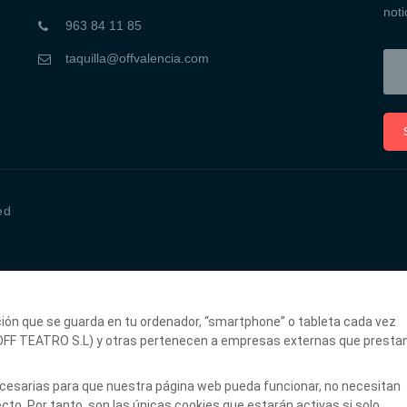
noti
963 84 11 85
taquilla@offvalencia.com
ed
ción que se guarda en tu ordenador, “smartphone” o tableta cada vez
(OFF TEATRO S.L) y otras pertenecen a empresas externas que presta
necesarias para que nuestra página web pueda funcionar, no necesitan
to. Por tanto, son las únicas cookies que estarán activas si solo