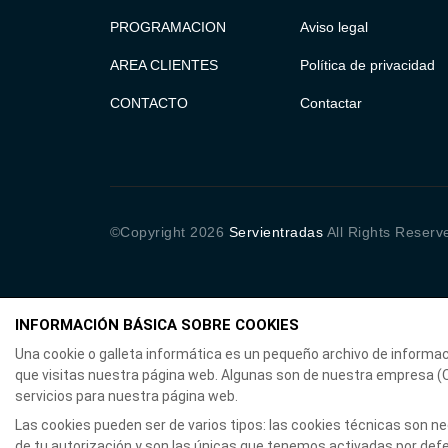
PROGRAMACION
Aviso legal
AREA CLIENTES
Política de privacidad
CONTACTO
Contactar
©Copyright
2026
Servientradas
All Rights Reserv
INFORMACIÓN BÁSICA SOBRE COOKIES
Una cookie o galleta informática es un pequeño archivo de informa
que visitas nuestra página web. Algunas son de nuestra empresa 
servicios para nuestra página web.
Las cookies pueden ser de varios tipos: las cookies técnicas son 
de tu autorización y son las únicas que tenemos activadas por defec