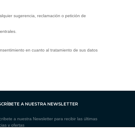
lquier sugerencia, reclamación o petición de
entrales.
onsentimiento en cuanto al tratamiento de sus datos
SCRÍBETE A NUESTRA NEWSLETTER
ribete a nuestra Newsletter para recibir las últimas
cias y ofertas