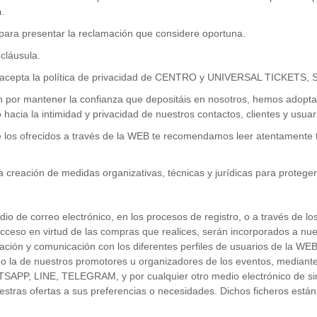
m
.
 para presentar la reclamación que considere oportuna.
 cláusula.
ed acepta la política de privacidad de CENTRO y UNIVERSAL TICKETS
n por mantener la confianza que depositáis en nosotros, hemos adopta
o hacia la intimidad y privacidad de nuestros contactos, clientes y us
de los ofrecidos a través de la WEB te recomendamos leer atentamente t
reación de medidas organizativas, técnicas y jurídicas para proteger 
io de correo electrónico, en los procesos de registro, o a través de los
cceso en virtud de las compras que realices, serán incorporados a nu
ción y comunicación con los diferentes perfiles de usuarios de la WEB,
d o la de nuestros promotores u organizadores de los eventos, mediante
PP, LINE, TELEGRAM, y por cualquier otro medio electrónico de simila
stras ofertas a sus preferencias o necesidades. Dichos ficheros están