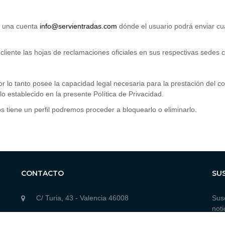
s una cuenta
info@servientradas.com
dónde el usuario podrá enviar cua
nte las hojas de reclamaciones oficiales en sus respectivas sedes c
r lo tanto posee la capacidad legal necesaria para la prestación del c
o establecido en la presente Política de Privacidad.
tiene un perfil podremos proceder a bloquearlo o eliminarlo.
CONTACTO
SU
C/ Turia, 43 - Valencia 46008
Susc
noti
963 84 11 85