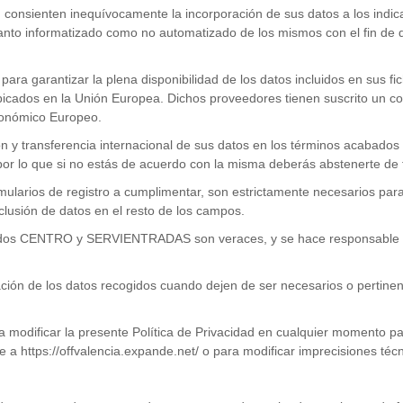
al, consienten inequívocamente la incorporación de sus datos a los in
to informatizado como no automatizado de los mismos con el fin de qu
garantizar la plena disponibilidad de los datos incluidos en sus fich
icados en la Unión Europea. Dichos proveedores tienen suscrito un con
onómico Europeo.
 y transferencia internacional de sus datos en los términos acabados 
por lo que si no estás de acuerdo con la misma deberás abstenerte de fa
ularios de registro a cumplimentar, son estrictamente necesarios para 
nclusión de datos en el resto de los campos.
litados CENTRO y SERVIENTRADAS son veraces, y se hace responsable d
de los datos recogidos cuando dejen de ser necesarios o pertinentes
ificar la presente Política de Privacidad en cualquier momento par
 https://offvalencia.expande.net/ o para modificar imprecisiones técn