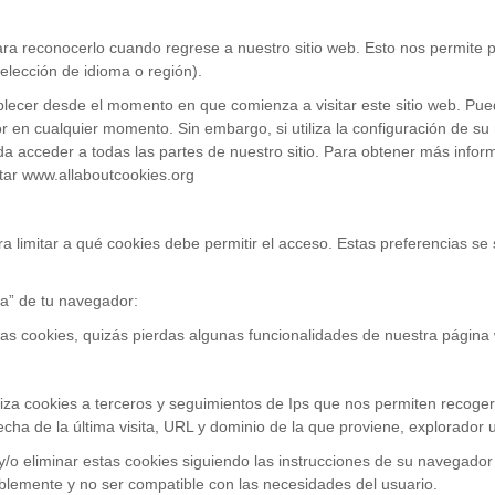
ara reconocerlo cuando regrese a nuestro sitio web. Esto nos permite p
elección de idioma o región).
ecer desde el momento en que comienza a visitar este sitio web. Puede
r en cualquier momento. Sin embargo, si utiliza la configuración de su
da acceder a todas las partes de nuestro sitio. Para obtener más info
tar www.allaboutcookies.org
 limitar a qué cookies debe permitir el acceso. Estas preferencias se
a” de tu navegador:
las cookies, quizás pierdas algunas funcionalidades de nuestra página
tiliza cookies a terceros y seguimientos de Ips que nos permiten recoge
cha de la última visita, URL y dominio de la que proviene, explorador ut
y/o eliminar estas cookies siguiendo las instrucciones de su navegador
blemente y no ser compatible con las necesidades del usuario.