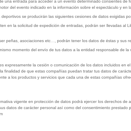
a de una entrada para acceder a un evento determinado consientes de 
tor del evento indicado en la información sobre el espectáculo y en l
deportivos se producirán las siguientes cesiones de datos exigidas po
 en la solicitud de expedición de entradas, podrán ser llevadas al Lib
r peñas, asociaciones etc…, podrán tener los datos de éstas y sus rep
 mismo momento del envío de tus datos a la entidad responsable de l
ntes expresamente la cesión o comunicación de los datos incluidos en e
 la finalidad de que estas compañías puedan tratar tus datos de caráct
erente a los productos y servicios que cada una de estas compañías ofr
mativa vigente en protección de datos podrá ejercer los derechos de acc
 sus datos de carácter personal así como del consentimiento prestado p
om