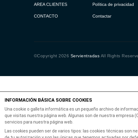
AREA CLIENTES
Política de privacidad
CONTACTO
Contactar
©Copyright
2026
Servientradas
All Rights Reserv
INFORMACIÓN BÁSICA SOBRE COOKIES
Una cookie o galleta informática es un pequeño archivo de informa
que visitas nuestra página web. Algunas son de nuestra empresa 
servicios para nuestra página web.
Las cookies pueden ser de varios tipos: las cookies técnicas son 
de tu autorización y son las únicas que tenemos activadas por defec