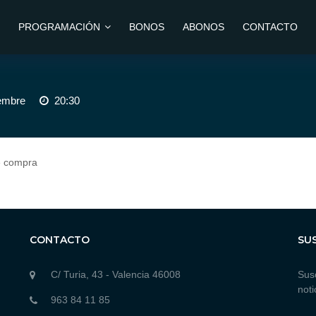
PROGRAMACIÓN
BONOS
ABONOS
CONTACTO
iembre
20:30
e compra
CONTACTO
SU
C/ Turia, 43 - Valencia 46008
Susc
noti
963 84 11 85